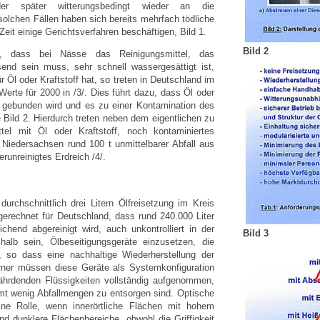
der später witterungsbedingt wieder an die
olchen Fällen haben sich bereits mehrfach tödliche
Zeit einige Gerichtsverfahren beschäftigen, Bild 1.
Bild 2
n, dass bei Nässe das Reinigungsmittel, das
end sein muss, sehr schnell wassergesättigt ist,
Öl oder Kraftstoff hat, so treten in Deutschland im
erte für 2000 in /3/. Dies führt dazu, dass Öl oder
ht gebunden wird und es zu einer Kontamination des
Bild 2. Hierdurch treten neben dem eigentlichen zu
ttel mit Öl oder Kraftstoff, noch kontaminiertes
r Niedersachsen rund 100 t unmittelbarer Abfall aus
runreinigtes Erdreich /4/.
urchschnittlich drei Litern Ölfreisetzung im Kreis
gerechnet für Deutschland, dass rund 240.000 Liter
chend abgereinigt wird, auch unkontrolliert in der
Bild 3
alb sein, Ölbeseitigungsgeräte einzusetzen, die
n, so dass eine nachhaltige Wiederherstellung der
Ferner müssen diese Geräte als Systemkonfiguration
ährdenden Flüssigkeiten vollständig aufgenommen,
mt wenig Abfallmengen zu entsorgen sind. Optische
ne Rolle, wenn innerörtliche Flächen mit hohem
nd dunklere Flächenbereiche, obwohl die Griffigkeit