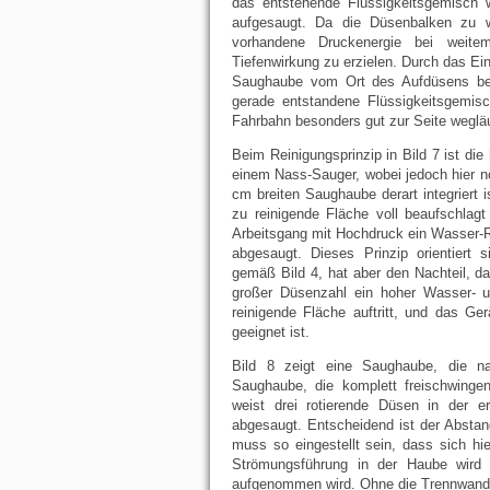
das entstehende Flüssigkeitsgemisch 
aufgesaugt. Da die Düsenbalken zu we
vorhandene Druckenergie bei weit
Tiefenwirkung zu erzielen. Durch das E
Saughaube vom Ort des Aufdüsens bes
gerade entstandene Flüssigkeitsgemisc
Fahrbahn besonders gut zur Seite weglä
Beim Reinigungsprinzip in Bild 7 ist die
einem Nass-Sauger, wobei jedoch hier n
cm breiten Saughaube derart integriert 
zu reinigende Fläche voll beaufschlagt
Arbeitsgang mit Hochdruck ein Wasser-R
abgesaugt. Dieses Prinzip orientiert 
gemäß Bild 4, hat aber den Nachteil, da
großer Düsenzahl ein hoher Wasser- u
reinigende Fläche auftritt, und das Ge
geeignet ist.
Bild 8 zeigt eine Saughaube, die na
Saughaube, die komplett freischwingen
weist drei rotierende Düsen in der 
abgesaugt. Entscheidend ist der Abstan
muss so eingestellt sein, dass sich hier
Strömungsführung in der Haube wird d
aufgenommen wird. Ohne die Trennwand 