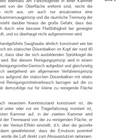
wird ebenfalls am Fahrzeugende in einer Kammer
it von der Oberfläche entfernt sind, reicht die
em nicht aus, um auch nur ansatzweise eine
inkammersaugprinzip und die räumliche Trennung der
teht darüber hinaus die große Gefahr, dass das
h durch eine bessere Fließfähigkeit bei geneigter
uft, und so überhaupt nicht aufgenommen wird.
 handgeführte Saughaube ähnlich konstruiert wie bei
och ein statischer Düsenbalken im Kopf der rund 40
ist, dass über die sich ausbildenden Sprühkegel die
 wird. Bei diesem Reinigungsprinzip wird in einem
einigungsmitlei-Gemisch aufgedüst und gleichzeitig
sich weitgehend am allgemeinen Verfahrensprinzip
ss aufgrund der statischen Düsenbalken mit relativ
nd Reinigungsmittelverbrauch bezogen auf die zu
rät demzufolge nur für kleine zu reinigende Fläche
ch neuestem Kenntnisstand konstruiert ist; die
d unter oder vor ein Trägerfahrzeug montiert ist,
ersten Kammer auf, in der zweiten Kammer wird
d der Trennwand von der zu reinigenden Fläche; er
 der Venturi-Effekt einstellt, d.h. über die gezielte
ann gewährleistet, dass die Emulsion porentief
würde die Luft direkt zum Absaugstutzen gelangen,