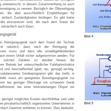
ng unerwünscht; in diesem Zusammenhang ist auch
eseitigung zu nennen. Bezüglich der Ölbeseitigung
gen, die aber ausschließlich Empfehlungen für
r einfach Zuständigkeiten festlegen. Es gibt keine
räte einzusetzen sind, die nach dem Stand der
 tatsächlich auch lösen.
ungsgerät
Bild 4
ein Reinigungsgerät nach dem Stand der Technik
sind natürlich, dass nach der Reinigung die
llt sein muss und dass alle umweltgefährdenden
 nach einem Unfall sicher aufgenommen werden. Für
s solchen Gerätes ist darüber hinaus die
re Betrieb bei unterschiedlicher Fahrbahnstruktur
n) und -beschaffenheit (glatt, rau, geneigt) wichtig.
odularisiertes Geräteprogramm gibt, das heißt, in
alls muss ein geeignetes Beseitigungsgerät zur
inn bei geringer Ölleckage mit schwerem Gerät
lführend, bei einer kilometerlangen Ölspur ein
 geringst möglichen Kosten durchführbar sein oder
Bild 5
n privatwirtschaftlich organisiertes Unternehmen in
einfach Gewinne einfahren zu können. Dies bedeutet,