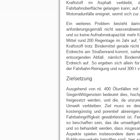
Kraftstoff im Asphalt verbleibt, 
Fahrbahnoberfläche gelangen kann; auf s
Motorradunfälle ereignet, womit sich zur 
Ein weiteres Problem besteht dari
anforderungsgemäß nicht wasserabweis
und so keine Aufnahmekapazität mehr für 
Mittel rund 200 Regentage im Jahr auf, W
Kraftstoff trotz Bindemittel gerade nic
Erdreichs am Straßenrand kommt, siehe 
entsorgenden Abfall, nämlich Bindemi
Erdreich auf. So ergeben sich allein fü
der Fahrbahn-Reinigung und rund 300 t ve
Zielsetzung
Ausgehend von rd. 400 Ölunfällen mit d
SiegenWittgenstein bedeutet dies, hoch
freigesetzt werden, und die, da unzurei
Umwelt verbleiben. Ziel muss es desh
kostengünstig und porentief abreinige
Fahrbahngriffigkeit gewährleistet ist. 
so beschaffen sein, das die umweltgef
und so behandelt werden, dass insgesa
Aspekte spielen insbesondere dann ei
Publikumsverkehr betroffen sind; hier si