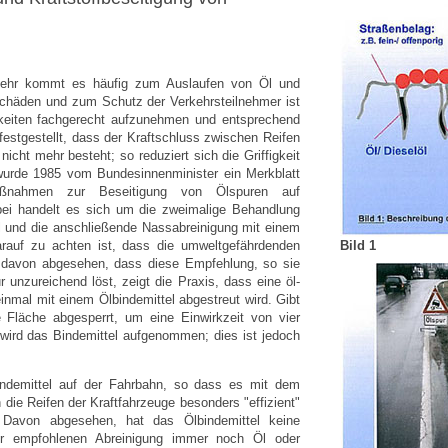
rkehr kommt es häufig zum Auslaufen von Öl und
schäden und zum Schutz der Verkehrsteilnehmer ist
igkeiten fachgerecht aufzunehmen und entsprechend
festgestellt, dass der Kraftschluss zwischen Reifen
nicht mehr besteht; so reduziert sich die Griffigkeit
urde 1985 vom Bundesinnenminister ein Merkblatt
aßnahmen zur Beseitigung von Ölspuren auf
bei handelt es sich um die zweimalige Behandlung
el und die anschließende Nassabreinigung mit einem
Bild 1
darauf zu achten ist, dass die umweltgefährdenden
al davon abgesehen, dass diese Empfehlung, so sie
unzureichend löst, zeigt die Praxis, dass eine öl-
einmal mit einem Ölbindemittel abgestreut wird. Gibt
e Fläche abgesperrt, um eine Einwirkzeit von vier
wird das Bindemittel aufgenommen; dies ist jedoch
Bindemittel auf der Fahrbahn, so dass es mit dem
die Reifen der Kraftfahrzeuge besonders "effizient"
 Davon abgesehen, hat das Ölbindemittel keine
er empfohlenen Abreinigung immer noch Öl oder