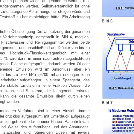
. auch porentief wieder aufgenommen werden, d.h.
aufgenommen werden. Selbstverständlich ist ohne
ie zu entsorgende Abfallmenge nur steigen würde und
ststoff zu berücksichtigen hätte. Ein Arbeitsgang
Bild 6
ntiefen Ölbeseitigung Die Umsetzung der genannten
Verfahrensprinzip, dargestellt in Bild 4, möglich.
Frischwasser und Reinigungsmittel werden beide
e gemischt und anschließend auf Drücke von bis zu
 Hochdruck-Fiüssig-keitsgemisch mit einer
d 3 % wird dann in einer nach außen abgedichteten
gende Fläche aufgesprüht, dadurch werden Öl oder
tstehende Emulsion wird im Anschluss über ein
von bis zu 700 hPa (=700 mbar) erzeugen kann
behälter aufgefangen. ln einem Spaltgerät, das
die stabile Emulsion in eine Fraktion Wasser, die
rden kann, und Schlamm, der fachgerecht entsorgt
v kann die gesamte Emulsion direkt durch einen
orgt werden.
Bild 7
meldeten Verfahren sind in einer Hinsicht immer
der drucklos aufgesprüht, mit Unterdruck aufgesaugt
mlich getrennt oder in einer Haube. Patentrelevant
rt und Weise des Aufsprühens und des Absaugens.
 statischen und rotierenden Düsen mit jeweils