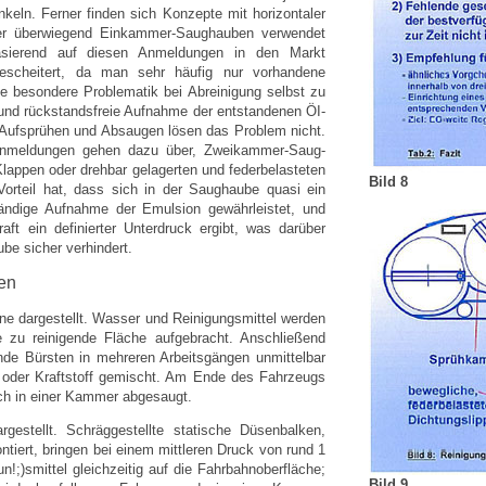
keln. Ferner finden sich Konzepte mit horizontaler
her überwiegend Einkammer-Saughauben verwendet
asierend auf diesen Anmeldungen in den Markt
escheitert, da man sehr häufig nur vorhandene
e besondere Problematik bei Abreinigung selbst zu
und rückstandsfreie Aufnahme der entstandenen ÖI-
 Aufsprühen und Absaugen lösen das Problem nicht.
anmeldungen gehen dazu über, Zweikammer-Saug-
Klappen oder drehbar gelagerten und federbelasteten
Bild 8
orteil hat, dass sich in der Saughaube quasi ein
lständige Aufnahme der Emulsion gewährleistet, und
aft ein definierter Unterdruck ergibt, was darüber
be sicher verhindert.
en
ne dargestellt. Wasser und Reinigungsmittel werden
e zu reinigende Fläche aufgebracht. Anschließend
ende Bürsten in mehreren Arbeitsgängen unmittelbar
 oder Kraftstoff gemischt. Am Ende des Fahrzeugs
ch in einer Kammer abgesaugt.
rgestellt. Schräggestellte statische Düsenbalken,
ntiert, bringen bei einem mittleren Druck von rund 1
;)smittel gleichzeitig auf die Fahrbahnoberfläche;
Bild 9