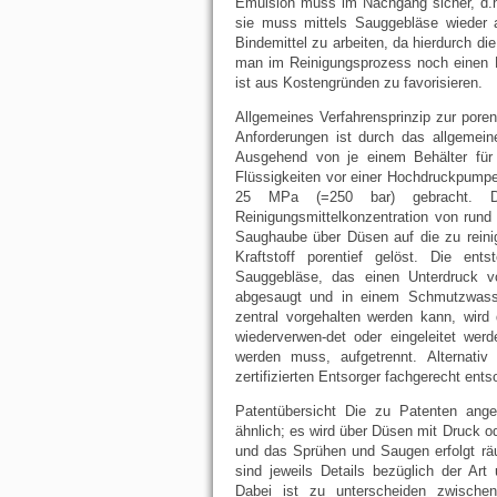
Emulsion muss im Nachgang sicher, d.h
sie muss mittels Sauggebläse wieder 
Bindemittel zu arbeiten, da hierdurch d
man im Reinigungsprozess noch einen Fe
ist aus Kostengründen zu favorisieren.
Allgemeines Verfahrensprinzip zur pore
Anforderungen ist durch das allgemeine 
Ausgehend von je einem Behälter für 
Flüssigkeiten vor einer Hochdruckpump
25 MPa (=250 bar) gebracht. Das
Reinigungsmittelkonzentration von run
Saughaube über Düsen auf die zu reini
Kraftstoff porentief gelöst. Die en
Sauggebläse, das einen Unterdruck 
abgesaugt und in einem Schmutzwasser
zentral vorgehalten werden kann, wird 
wiederverwen-det oder eingeleitet we
werden muss, aufgetrennt. Alternati
zertifizierten Entsorger fachgerecht ents
Patentübersicht Die zu Patenten ange
ähnlich; es wird über Düsen mit Druck o
und das Sprühen und Saugen erfolgt räu
sind jeweils Details bezüglich der A
Dabei ist zu unterscheiden zwischen