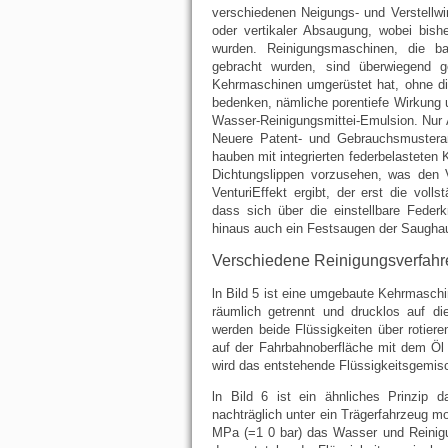
verschiedenen Neigungs- und Verstellwin
oder vertikaler Absaugung, wobei bis
wurden. Reinigungsmaschinen, die b
gebracht wurden, sind überwiegend g
Kehrmaschinen umgerüstet hat, ohne di
bedenken, nämliche porentiefe Wirkung 
Wasser-Reinigungsmittei-Emulsion. Nur
Neuere Patent- und Gebrauchsmuster
hauben mit integrierten federbelasteten 
Dichtungslippen vorzusehen, was den V
VenturiEffekt ergibt, der erst die vol
dass sich über die einstellbare Federkr
hinaus auch ein Festsaugen der Saughau
Verschiedene Reinigungsverfahr
ln Bild 5 ist eine umgebaute Kehrmaschi
räumlich getrennt und drucklos auf di
werden beide Flüssigkeiten über rotier
auf der Fahrbahnoberfläche mit dem Öl
wird das entstehende Flüssigkeitsgemis
ln Bild 6 ist ein ähnliches Prinzip da
nachträglich unter ein Trägerfahrzeug mo
MPa (=1 0 bar) das Wasser und Reinigun!