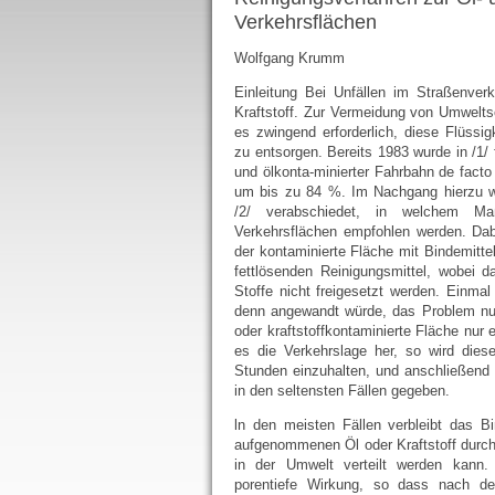
Verkehrsflächen
Wolfgang Krumm
Einleitung Bei Unfällen im Straßenve
Kraftstoff. Zur Vermeidung von Umwelt
es zwingend erforderlich, diese Flüss
zu entsorgen. Bereits 1983 wurde in /1/ 
und ölkonta-minierter Fahrbahn de facto 
um bis zu 84 %. Im Nachgang hierzu w
/2/ verabschiedet, in welchem M
Verkehrsflächen empfohlen werden. Da
der kontaminierte Fläche mit Bindemitt
fettlösenden Reinigungsmittel, wobei 
Stoffe nicht freigesetzt werden. Einm
denn angewandt würde, das Problem nur 
oder kraftstoffkontaminierte Fläche nur 
es die Verkehrslage her, so wird dies
Stunden einzuhalten, und anschließend 
in den seltensten Fällen gegeben.
ln den meisten Fällen verbleibt das 
aufgenommenen Öl oder Kraftstoff durch 
in der Umwelt verteilt werden kann.
porentiefe Wirkung, so dass nach d