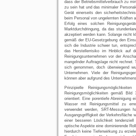
dass der Betriebsmittelverbrauch zu min
zu sein hat und das minimaler Persona
Gerät einerseits den sicherheitstechn
beim Personal von ungelernten Kräften a
Erfolg eines solchen Reinigungsgerä
Marktdurchdringung, da das stundenlan
akzeptiert werden kann. Solange nicht k
gemäß der EU-Gesetzgebung den Einsat
sich die Industrie schwer tun, entspre
das Herstellerrisiko im Hinblick auf
Reinigungsunternehmen vor der Anschaf
mangelnder Auftragslage nicht rechnet.
sich genommen, doch überwiegend wur
Unternehmen. Viele der Reinigungsge
können aber aufgrund des Unternehmens
Prinzipielle Reinigungsmöglichkeite
Reinigungsmöglichkeiten gemäß Bild 
orientiert. Eine porentiefe Abreinigung 
Wasser mit Reinigungsmittel zu err
verwendet werden, SRT-Messungen hab
Ausgangsgriffigkeit der Verkehrsfläche w
einer besseren Löslichkeit tendenzie
optische Aspekte eine dominierende Roll
hierdurch keine Tiefenwirkung zu erziel