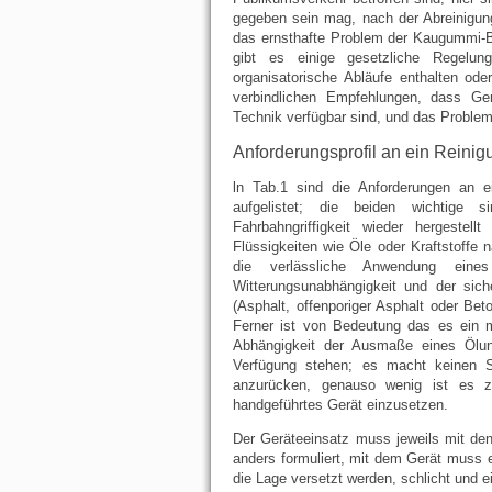
gegeben sein mag, nach der Abreinigu
das ernsthafte Problem der Kaugummi-B
gibt es einige gesetzliche Regelun
organisatorische Abläufe enthalten ode
verbindlichen Empfehlungen, dass Ge
Technik verfügbar sind, und das Problem
Anforderungsprofil an ein Reinig
ln Tab.1 sind die Anforderungen an 
aufgelistet; die beiden wichtige 
Fahrbahngriffigkeit wieder hergeste
Flüssigkeiten wie Öle oder Kraftstoffe
die verlässliche Anwendung eine
Witterungsunabhängigkeit und der siche
(Asphalt, offenporiger Asphalt oder Beto
Ferner ist von Bedeutung das es ein m
Abhängigkeit der Ausmaße eines Ölunf
Verfügung stehen; es macht keinen S
anzurücken, genauso wenig ist es zie
handgeführtes Gerät einzusetzen.
Der Geräteeinsatz muss jeweils mit den
anders formuliert, mit dem Gerät muss ei
die Lage versetzt werden, schlicht und 