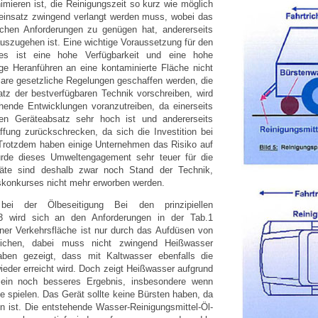
imieren ist, die Reinigungszeit so kurz wie möglich
leinsatz zwingend verlangt werden muss, wobei das
ischen Anforderungen zu genügen hat, andererseits
uszugehen ist. Eine wichtige Voraussetzung für den
tes ist eine hohe Verfügbarkeit und eine hohe
ge Heranführen an eine kontaminierte Fläche nicht
lare gesetzliche Regelungen geschaffen werden, die
z der bestverfügbaren Technik vorschreiben, wird
chende Entwicklungen voranzutreiben, da einerseits
 den Geräteabsatz sehr hoch ist und andererseits
fung zurückschrecken, da sich die Investition bei
 Trotzdem haben einige Unternehmen das Risiko auf
de dieses Umweltengagement sehr teuer für die
räte sind deshalb zwar noch Stand der Technik,
konkurses nicht mehr erworben werden.
n bei der Ölbeseitigung Bei den prinzipiellen
3 wird sich an den Anforderungen in der Tab.1
einer Verkehrsfläche ist nur durch das Aufdüsen von
eichen, dabei muss nicht zwingend Heißwasser
en gezeigt, dass mit Kaltwasser ebenfalls die
ieder erreicht wird. Doch zeigt Heißwasser aufgrund
ll ein noch besseres Ergebnis, insbesondere wenn
e spielen. Das Gerät sollte keine Bürsten haben, da
en ist. Die entstehende Wasser-Reinigungsmittel-Öl-